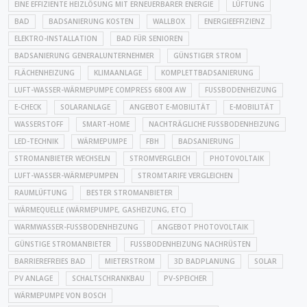
EINE EFFIZIENTE HEIZLÖSUNG MIT ERNEUERBARER ENERGIE
LÜFTUNG
BAD
BADSANIERUNG KOSTEN
WALLBOX
ENERGIEEFFIZIENZ
ELEKTRO-INSTALLATION
BAD FÜR SENIOREN
BADSANIERUNG GENERALUNTERNEHMER
GÜNSTIGER STROM
FLÄCHENHEIZUNG
KLIMAANLAGE
KOMPLETTBADSANIERUNG
LUFT-WASSER-WÄRMEPUMPE COMPRESS 6800I AW
FUSSBODENHEIZUNG
E-CHECK
SOLARANLAGE
ANGEBOT E-MOBILITÄT
E-MOBILITÄT
WASSERSTOFF
SMART-HOME
NACHTRÄGLICHE FUSSBODENHEIZUNG
LED-TECHNIK
WÄRMEPUMPE
FBH
BADSANIERUNG
STROMANBIETER WECHSELN
STROMVERGLEICH
PHOTOVOLTAIK
LUFT-WASSER-WÄRMEPUMPEN
STROMTARIFE VERGLEICHEN
RAUMLÜFTUNG
BESTER STROMANBIETER
WÄRMEQUELLE (WÄRMEPUMPE, GASHEIZUNG, ETC)
WARMWASSER-FUSSBODENHEIZUNG
ANGEBOT PHOTOVOLTAIK
GÜNSTIGE STROMANBIETER
FUSSBODENHEIZUNG NACHRÜSTEN
BARRIEREFREIES BAD
MIETERSTROM
3D BADPLANUNG
SOLAR
PV ANLAGE
SCHALTSCHRANKBAU
PV-SPEICHER
WÄRMEPUMPE VON BOSCH