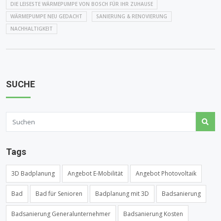
DIE LEISESTE WÄRMEPUMPE VON BOSCH FÜR IHR ZUHAUSE
WÄRMEPUMPE NEU GEDACHT
SANIERUNG & RENOVIERUNG
NACHHALTIGKEIT
SUCHE
Tags
3D Badplanung
Angebot E-Mobilität
Angebot Photovoltaik
Bad
Bad für Senioren
Badplanung mit 3D
Badsanierung
Badsanierung Generalunternehmer
Badsanierung Kosten