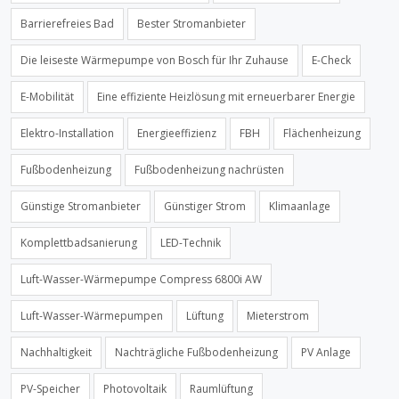
Barrierefreies Bad
Bester Stromanbieter
Die leiseste Wärmepumpe von Bosch für Ihr Zuhause
E-Check
E-Mobilität
Eine effiziente Heizlösung mit erneuerbarer Energie
Elektro-Installation
Energieeffizienz
FBH
Flächenheizung
Fußbodenheizung
Fußbodenheizung nachrüsten
Günstige Stromanbieter
Günstiger Strom
Klimaanlage
Komplettbadsanierung
LED-Technik
Luft-Wasser-Wärmepumpe Compress 6800i AW
Luft-Wasser-Wärmepumpen
Lüftung
Mieterstrom
Nachhaltigkeit
Nachträgliche Fußbodenheizung
PV Anlage
PV-Speicher
Photovoltaik
Raumlüftung